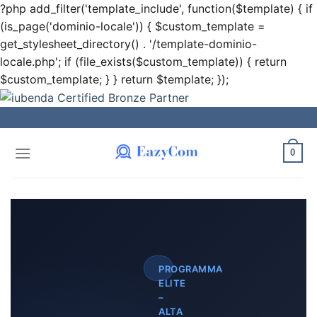
?php add_filter('template_include', function($template) { if
(is_page('dominio-locale')) { $custom_template =
get_stylesheet_directory() . '/template-dominio-
locale.php'; if (file_exists($custom_template)) { return
$custom_template; } } return $template; });
Salta
ai
contenuti
0
PROGRAMMA
ELITE
–
ALTA